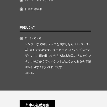
パーツ・メンテナンス
日本の高級車
関連リンク
T・S・O・G
シンプルな皮製リュックをお探しなら《T・S・O・
G》がおすすめです。ユニセックスなシンプルなデ
ザインで、雨の日でも使える防水加工のリュックで
す。小物が多くてもポケットがたくさんあるので整
理がしやすく使いやすいです。
tsog.jp/
外車の基礎知識