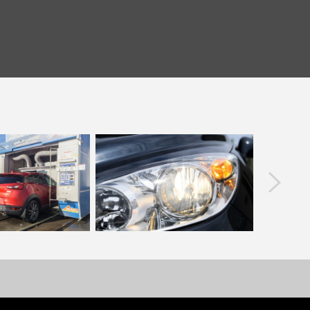
prev
機に入れるのは不安…
外車のヘッドライトクラック｜綺麗に
許せない