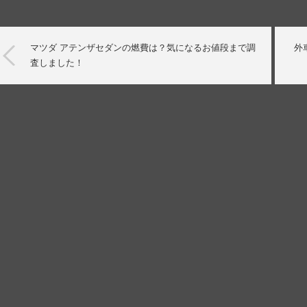
マツダ アテンザセダンの燃費は？気になるお値段まで調
外
査しました！