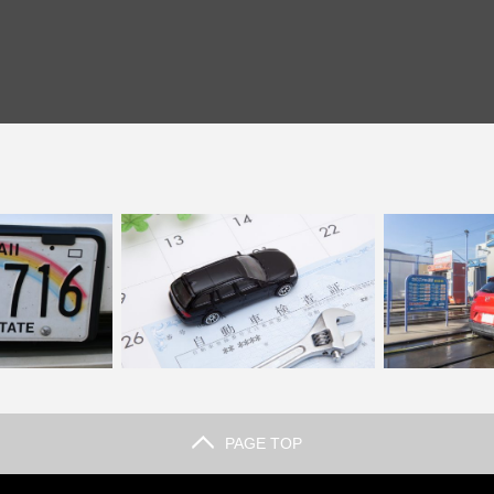
PAGE TOP
ートは日本で使え
外車の車検は国産車に比べて高い？受
高級外車を洗車