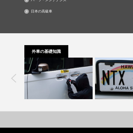
パーツ・メンテナンス
日本の高級車
外車の基礎知識
next
ック｜綺麗に
許せない外車の盗難！後悔しないため
外車のナンバープレ