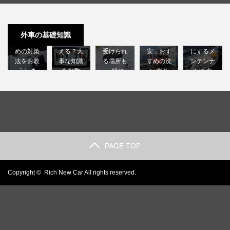
許せない
外車のナ
外車の車
高級外車
外車のヘ
外車の盗
ンバープ
検は国産
を洗車機
ッドライ
難！後悔
レートは
車に比べ
に入れる
トクラッ
外車の基礎知識
しないた
日本で使
て高い？
のは不
ク｜綺麗
めの対策
える？大
受けられ
安…おす
にするメ
法をお教
事な知識
る場所も
すめの洗
ンテンナ
えしま
をお教
一緒に
い方と
ンス方
す…
え…
解…
は？…
法…
PAGE TOP
Copyright ©
Rich New Car
All rights reserved.