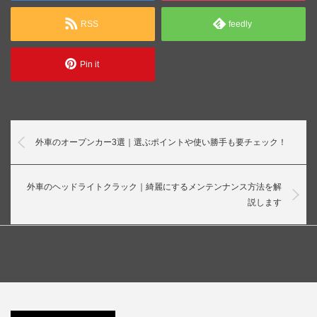
RSS
feedly
Pin it
外車のオープンカー3選｜選ぶポイントや使い勝手も要チェック！
外車のヘッドライトクラック｜綺麗にするメンテンナンス方法を解
説します
許せない
外車のナ
外車の車
高級外車
外車のヘ
外車の盗
ンバープ
検は国産
を洗車機
ッドライ