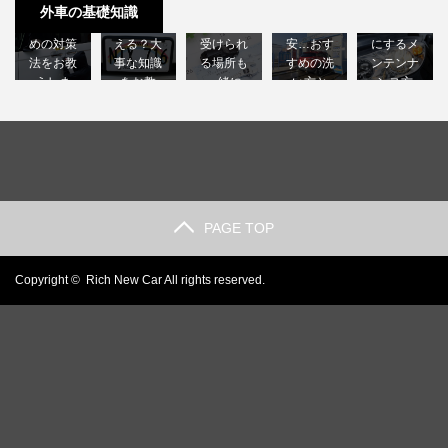
難！後悔
レートは
車に比べ
に入れる
トクラッ
外車の基礎知識
しないた
日本で使
て高い？
のは不
ク｜綺麗
めの対策
える？大
受けられ
安…おす
にするメ
法をお教
事な知識
る場所も
すめの洗
ンテンナ
えしま
をお教
一緒に
い方と
ンス方
す…
え…
解…
は？…
法…
PAGE TOP
Copyright ©
Rich New Car
All rights reserved.