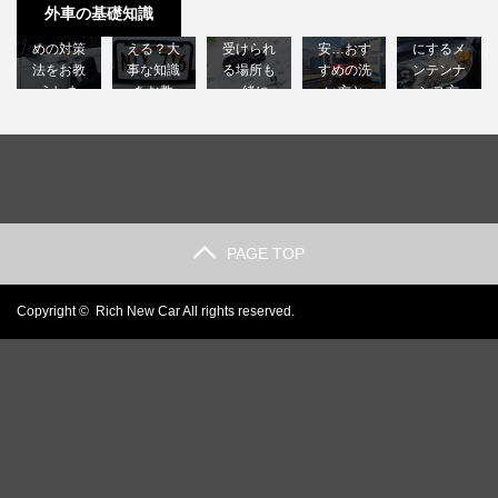
難！後悔
レートは
車に比べ
に入れる
トクラッ
外車の基礎知識
しないた
日本で使
て高い？
のは不
ク｜綺麗
めの対策
える？大
受けられ
安…おす
にするメ
法をお教
事な知識
る場所も
すめの洗
ンテンナ
えしま
をお教
一緒に
い方と
ンス方
す…
え…
解…
は？…
法…
PAGE TOP
Copyright ©
Rich New Car
All rights reserved.