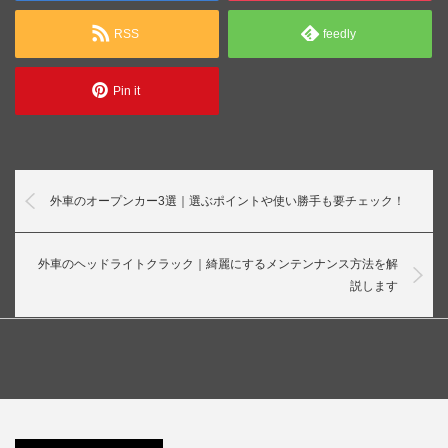
RSS
feedly
Pin it
外車のオープンカー3選｜選ぶポイントや使い勝手も要チェック！
外車のヘッドライトクラック｜綺麗にするメンテンナンス方法を解
説します
許せない
外車のナ
外車の車
高級外車
外車のヘ
外車の盗
ンバープ
検は国産
を洗車機
ッドライ