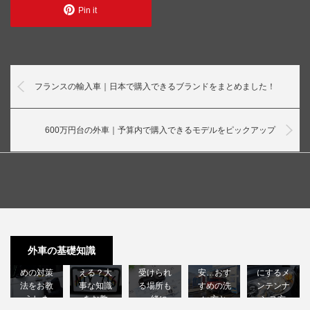
Pin it
フランスの輸入車｜日本で購入できるブランドをまとめました！
600万円台の外車｜予算内で購入できるモデルをピックアップ
許せない
外車のナ
外車の車
高級外車
外車のヘ
外車の盗
ンバープ
検は国産
を洗車機
ッドライ
難！後悔
レートは
車に比べ
に入れる
トクラッ
外車の基礎知識
しないた
日本で使
て高い？
のは不
ク｜綺麗
めの対策
える？大
受けられ
安…おす
にするメ
法をお教
事な知識
る場所も
すめの洗
ンテンナ
えしま
をお教
一緒に
い方と
ンス方