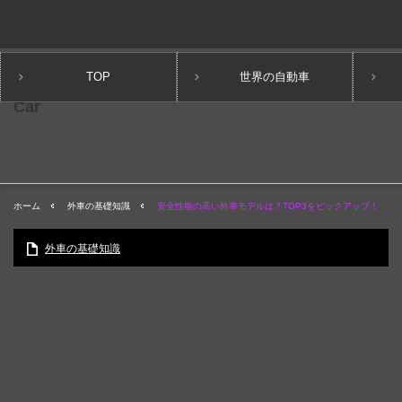
TOP
世界の自動車
ホーム
外車の基礎知識
安全性能の高い外車モデルは？TOP3をピックアップ！
外車の基礎知識