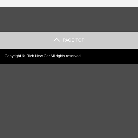
す…
え…
解…
は？…
法…
PAGE TOP
Copyright ©
Rich New Car
All rights reserved.