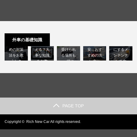
許せない
外車のナ
外車の車
高級外車
外車のヘ
外車の盗
ンバープ
検は国産
を洗車機
ッドライ
難！後悔
レートは
車に比べ
に入れる
トクラッ
外車の基礎知識
しないた
日本で使
て高い？
のは不
ク｜綺麗
めの対策
える？大
受けられ
安…おす
にするメ
法をお教
事な知識
る場所も
すめの洗
ンテンナ
えしま
をお教
一緒に
い方と
ンス方
す…
え…
解…
は？…
法…
PAGE TOP
Copyright ©
Rich New Car
All rights reserved.