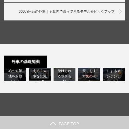
600万円台の外車｜予算内で購入できるモデルをピックアップ
許せない
外車のナ
外車の車
高級外車
外車のヘ
外車の盗
ンバープ
検は国産
を洗車機
ッドライ
難！後悔
レートは
車に比べ
に入れる
トクラッ
外車の基礎知識
しないた
日本で使
て高い？
のは不
ク｜綺麗
めの対策
える？大
受けられ
安…おす
にするメ
法をお教
事な知識
る場所も
すめの洗
ンテンナ
えしま
をお教
一緒に
い方と
ンス方
す…
え…
解…
は？…
法…
PAGE TOP