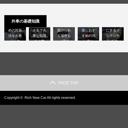
許せない
外車のナ
外車の車
高級外車
外車のヘ
外車の盗
ンバープ
検は国産
を洗車機
ッドライ
難！後悔
レートは
車に比べ
に入れる
トクラッ
外車の基礎知識
しないた
日本で使
て高い？
のは不
ク｜綺麗
めの対策
える？大
受けられ
安…おす
にするメ
法をお教
事な知識
る場所も
すめの洗
ンテンナ
えしま
をお教
一緒に
い方と
ンス方
す…
え…
解…
は？…
法…
PAGE TOP
Copyright ©
Rich New Car
All rights reserved.